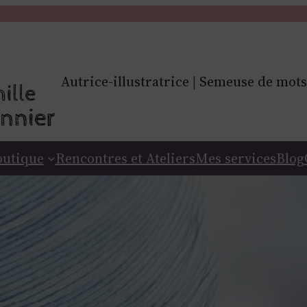
Autrice-illustratrice | Semeuse de mots
outique
Rencontres et Ateliers
Mes services
Blog