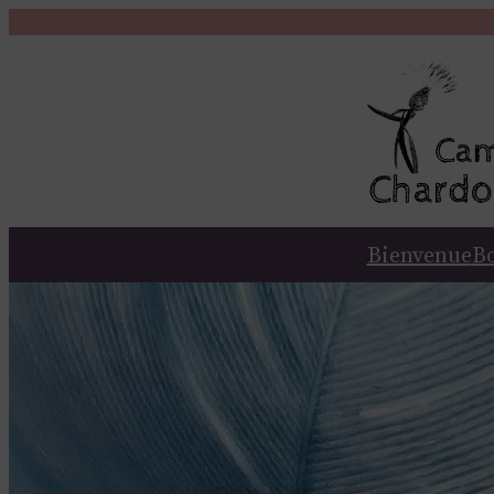
Aller
au
contenu
Bienvenue
B