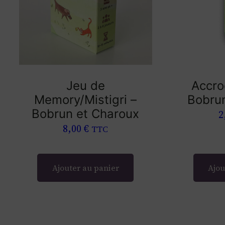
Jeu de
Accro
Memory/Mistigri –
Bobru
Bobrun et Charoux
2
8,00
€
TTC
Ajouter au panier
Ajou