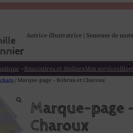
Autrice-illustratrice | Semeuse de mots
outique
Rencontres et Ateliers
Mes services
Blog
 chats
/ Marque-page – Bobrun et Charoux
Marque-page –
Charoux