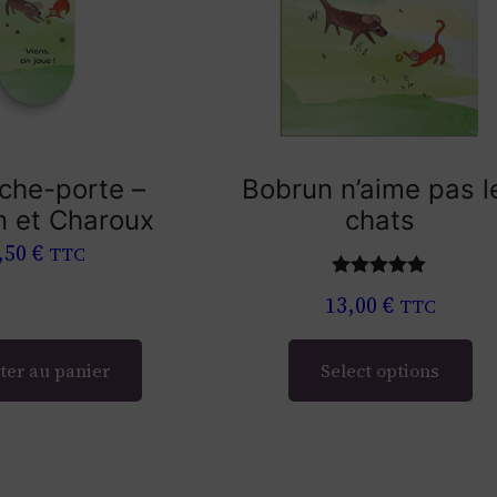
b
r
u
n
e
che-porte –
Bobrun n’aime pas l
t
n et Charoux
chats
C
,50
€
TTC
h
a
Note
5.00
13,00
€
TTC
sur 5
r
o
ter au panier
Select options
u
x