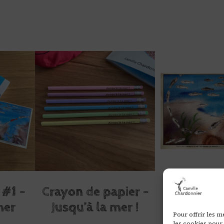
#1 –
Crayon de papier –
Poster – Ju
mer
Jusqu’à la mer !
mer 
Pour offrir les m
les cookies pour 