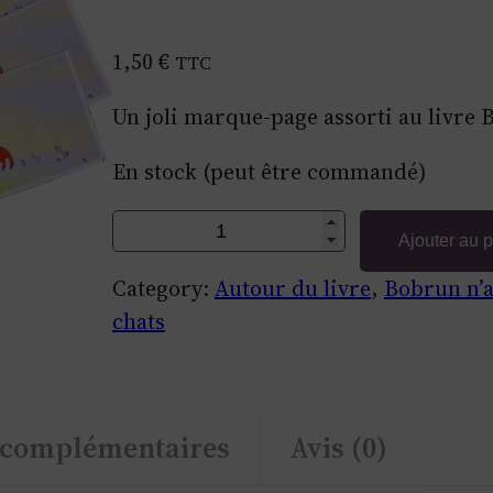
1,50
€
TTC
Un joli marque-page assorti au livre 
En stock (peut être commandé)
q
Ajouter au 
u
Category:
Autour du livre
, 
Bobrun n’a
a
chats
n
t
i
t
 complémentaires
Avis (0)
é
d