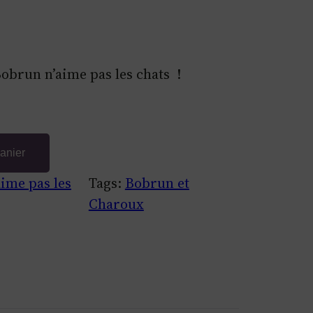
Bobrun n’aime pas les chats !
panier
ime pas les
Tags:
Bobrun et
Charoux